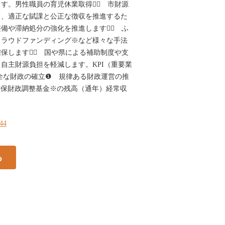
す。男性職員の育児休業取得率⃝ 市財源
て、適正な賦課と公正な徴収を推進するた
備や滞納処分の強化を推進します。⃝ ふ
クラウドファンディング※など様々な手法
保します。⃝ 国や県による補助制度や支
自主財源負担を軽減します。KPI（重要業
全な財政の確立❶ 規律ある財政運営の推
確保財政調整基金※の残高（通年）経常収
144
る