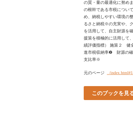
の質・量の最適化に努めま
の根幹である市税につい
め、納税しやすい環境の整
るさと納税※の充実や、
を活用して、自主財源を確
援策を積極的に活用して、
績評価指標） 施策２ 健
進市税収納率❷ 財源の
支比率※
元のページ
../index.html#
このブックを見