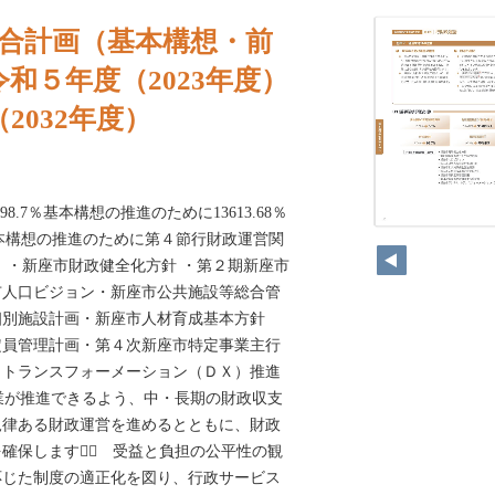
総合計画（基本構想・前
和５年度（2023年度）
2032年度）
 98.7％基本構想の推進のために13613.68％
.1％ 基本構想の推進のために第４節行財政運営関
・新座市財政健全化方針 ・第２期新座市
市人口ビジョン・新座市公共施設等総合管
個別施設計画・新座市人材育成基本方針
定員管理計画・第４次新座市特定事業主行
・トランスフォーメーション（ＤＸ）推進
業が推進できるよう、中・長期の財政収支
規律ある財政運営を進めるとともに、財政
確保します。⃝ 受益と負担の公平性の観
応じた制度の適正化を図り、行政サービス