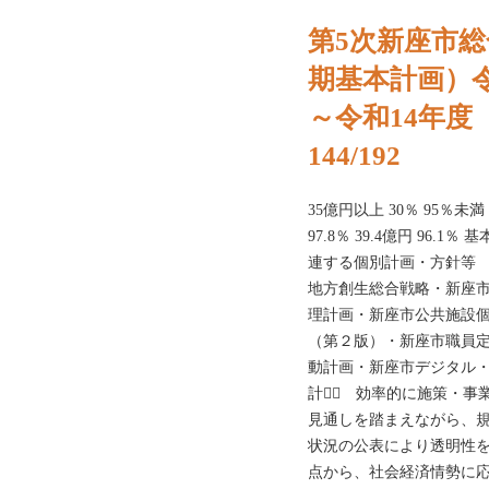
第5次新座市
期基本計画）令
～令和14年度（
144/192
35億円以上 30％ 95％未満
97.8％ 39.4億円 96
連する個別計画・方針等 
地方創生総合戦略・新座
理計画・新座市公共施設
（第２版）・新座市職員
動計画・新座市デジタル
計画⃝ 効率的に施策・事
見通しを踏まえながら、
状況の公表により透明性を
点から、社会経済情勢に