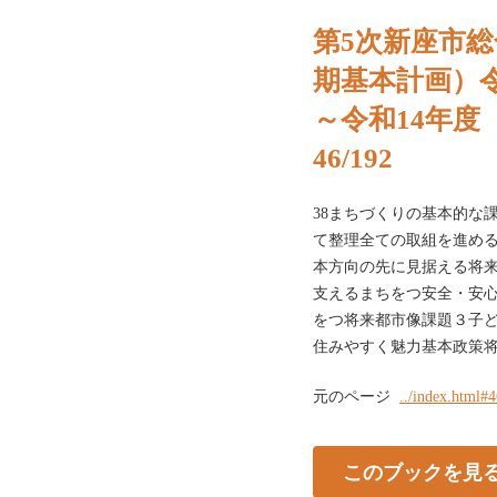
第5次新座市
期基本計画）令
～令和14年度（
46/192
38まちづくりの基本的な
て整理全ての取組を進め
本方向の先に見据える将
支えるまちをつ安全・安
をつ将来都市像課題３子
住みやすく魅力基本政策将
元のページ
../index.html#
このブックを見