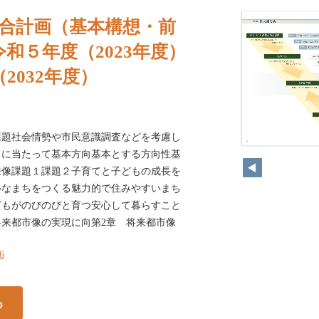
総合計画（基本構想・前
和５年度（2023年度）
2032年度）
課題社会情勢や市民意識調査などを考慮し
るに当たって基本方向基本とする方向性基
来像課題１課題２子育てと子どもの成長を
心なまちをつくる魅力的で住みやすいまち
どもがのびのびと育つ安心して暮らすこと
来都市像の実現に向第2章 将来都市像
46
る