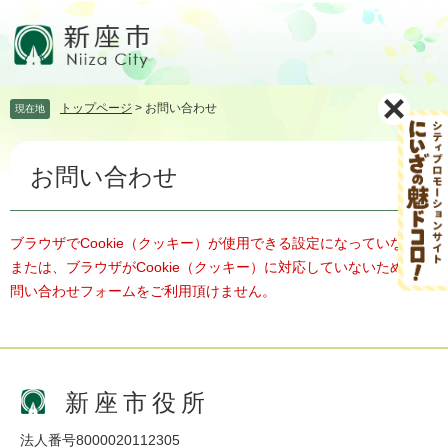
ペ
メ
ー
ニ
ジ
ュ
の
ー
先
を
トップページ
>
お問い合わせ
現在地
頭
飛
で
ば
本
す。
し
お問い合わせ
文
て
本
文
へ
ブラウザでCookie（クッキー）が使用できる設定になっていない、
または、ブラウザがCookie（クッキー）に対応していないため、お
問い合わせフォームをご利用頂けません。
新座市役所
法人番号8000020112305