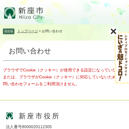
ペ
メ
ー
ニ
ジ
ュ
の
ー
先
を
トップページ
>
お問い合わせ
現在地
頭
飛
で
ば
本
す。
し
お問い合わせ
文
て
本
文
へ
ブラウザでCookie（クッキー）が使用できる設定になっていない、
または、ブラウザがCookie（クッキー）に対応していないため、お
問い合わせフォームをご利用頂けません。
新座市役所
法人番号8000020112305