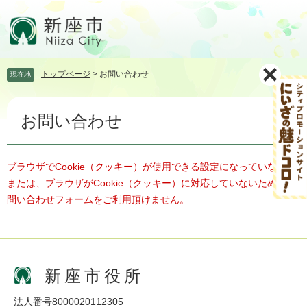
ペ
メ
ー
ニ
ジ
ュ
の
ー
先
を
トップページ
>
お問い合わせ
現在地
頭
飛
で
ば
本
す。
し
お問い合わせ
文
て
本
文
へ
ブラウザでCookie（クッキー）が使用できる設定になっていない、
または、ブラウザがCookie（クッキー）に対応していないため、お
問い合わせフォームをご利用頂けません。
新座市役所
法人番号8000020112305