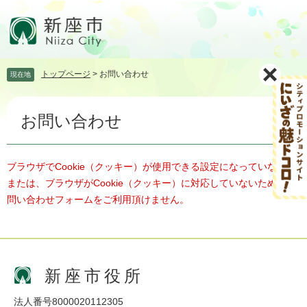
ペ
メ
ー
ニ
ジ
ュ
の
ー
先
を
トップページ
>
お問い合わせ
現在地
頭
飛
で
ば
本
す。
し
お問い合わせ
文
て
本
文
へ
ブラウザでCookie（クッキー）が使用できる設定になっていない、
または、ブラウザがCookie（クッキー）に対応していないため、お
問い合わせフォームをご利用頂けません。
新座市役所
法人番号8000020112305