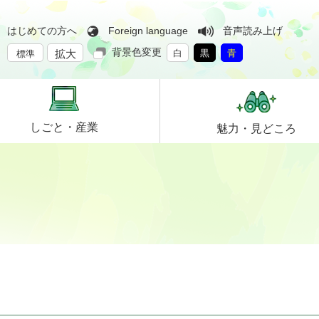
はじめての方へ
Foreign language
音声読み上げ
背景色変更
拡大
白
黒
青
標準
しごと・
産業
魅力・
見どころ