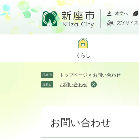
ペ
メ
ー
ニ
本文へ
ジ
ュ
文字サイズ
の
ー
先
を
頭
飛
で
ば
くらし
す。
し
て
本
トップページ
>
お問い合わせ
現在地
文
お問い合わせ
足あと
へ
本
文
お問い合わせ