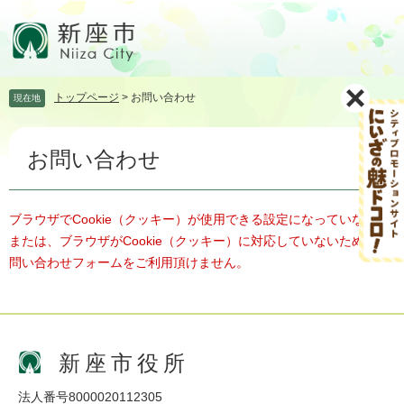
ペ
メ
ー
ニ
ジ
ュ
の
ー
先
を
トップページ
>
お問い合わせ
現在地
頭
飛
で
ば
本
す。
し
お問い合わせ
文
て
本
文
へ
ブラウザでCookie（クッキー）が使用できる設定になっていない、
または、ブラウザがCookie（クッキー）に対応していないため、お
問い合わせフォームをご利用頂けません。
新座市役所
法人番号8000020112305