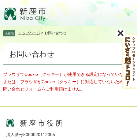
ペ
メ
ー
ニ
ジ
ュ
の
ー
先
を
トップページ
>
お問い合わせ
現在地
頭
飛
で
ば
本
す。
し
お問い合わせ
文
て
本
文
へ
ブラウザでCookie（クッキー）が使用できる設定になっていない、
または、ブラウザがCookie（クッキー）に対応していないため、お
問い合わせフォームをご利用頂けません。
新座市役所
法人番号8000020112305