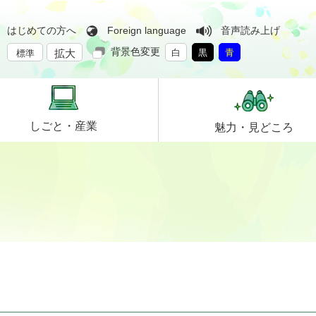
はじめての方へ
Foreign language
音声読み上げ
背景色変更
拡大
白
黒
青
標準
しごと・
産業
魅力・
見どころ