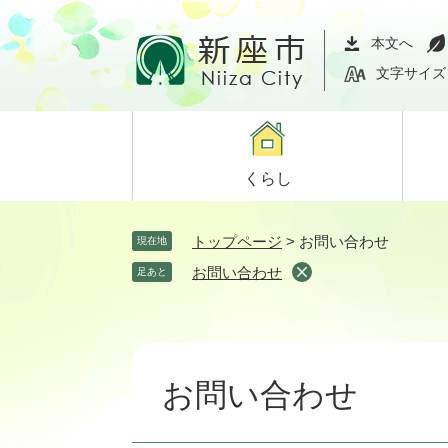
ペ
メ
ー
ニ
本文へ
ジ
ュ
文字サイズ
の
ー
先
を
頭
飛
で
ば
くらし
す。
し
て
本
トップページ
>
お問い合わせ
現在地
文
お問い合わせ
足あと
へ
本
文
お問い合わせ