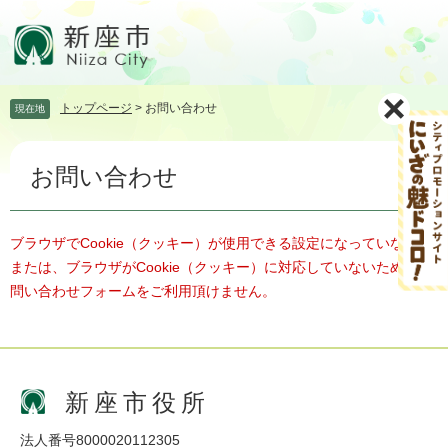
ペ
メ
ー
ニ
ジ
ュ
の
ー
先
を
トップページ
>
お問い合わせ
現在地
頭
飛
で
ば
本
す。
し
お問い合わせ
文
て
本
文
へ
ブラウザでCookie（クッキー）が使用できる設定になっていない、
または、ブラウザがCookie（クッキー）に対応していないため、お
問い合わせフォームをご利用頂けません。
新座市役所
法人番号8000020112305