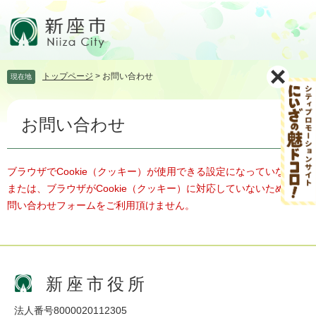
ペ
メ
ー
ニ
ジ
ュ
の
ー
先
を
トップページ
>
お問い合わせ
現在地
頭
飛
で
ば
本
す。
し
お問い合わせ
文
て
本
文
へ
ブラウザでCookie（クッキー）が使用できる設定になっていない、
または、ブラウザがCookie（クッキー）に対応していないため、お
問い合わせフォームをご利用頂けません。
新座市役所
法人番号8000020112305