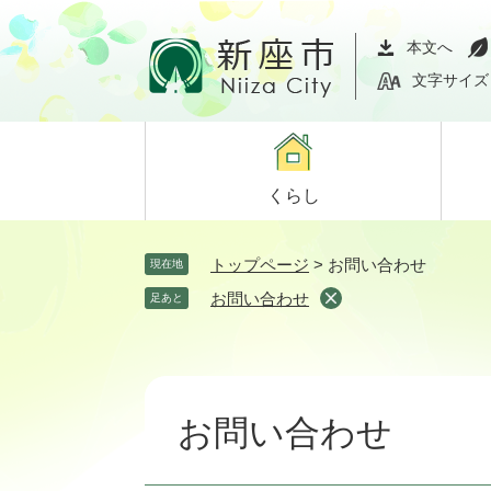
ペ
メ
ー
ニ
本文へ
ジ
ュ
文字サイズ
の
ー
先
を
頭
飛
で
ば
くらし
す。
し
て
本
トップページ
>
お問い合わせ
現在地
文
お問い合わせ
足あと
へ
本
文
お問い合わせ