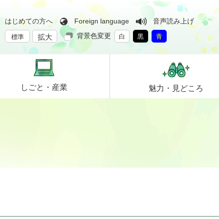
はじめての方へ
Foreign language
音声読み上げ
背景色変更
拡大
白
黒
青
標準
しごと・
産業
魅力・
見どころ