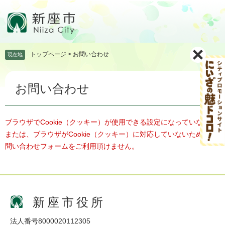
ペ
メ
ー
ニ
ジ
ュ
の
ー
先
を
トップページ
>
お問い合わせ
現在地
頭
飛
で
ば
本
す。
し
お問い合わせ
文
て
本
文
へ
ブラウザでCookie（クッキー）が使用できる設定になっていない、
または、ブラウザがCookie（クッキー）に対応していないため、お
問い合わせフォームをご利用頂けません。
新座市役所
法人番号8000020112305