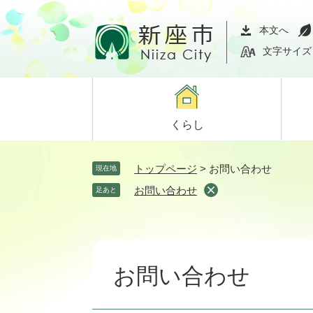
ペ
メ
ー
ニ
本文へ
ジ
ュ
文字サイズ
の
ー
先
を
頭
飛
で
ば
くらし
す。
し
て
本
トップページ
>
お問い合わせ
現在地
文
お問い合わせ
足あと
へ
本
文
お問い合わせ