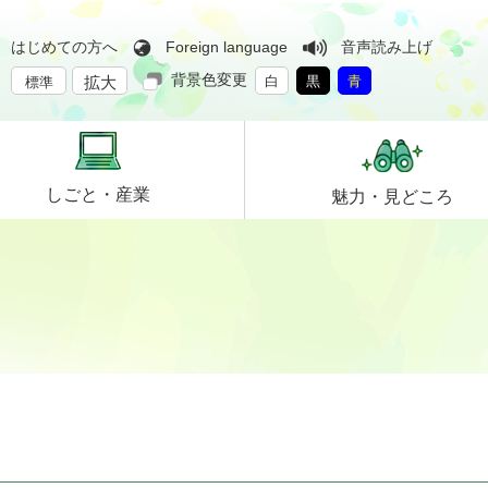
はじめての方へ
Foreign language
音声読み上げ
背景色変更
拡大
白
黒
青
標準
しごと・
産業
魅力・
見どころ