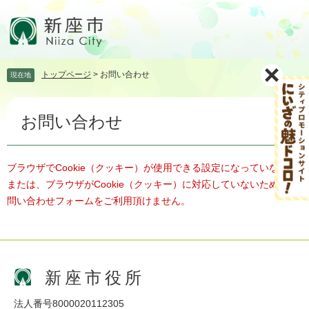
ペ
メ
ー
ニ
ジ
ュ
の
ー
先
を
トップページ
>
お問い合わせ
現在地
頭
飛
で
ば
本
す。
し
お問い合わせ
文
て
本
文
へ
ブラウザでCookie（クッキー）が使用できる設定になっていない、
または、ブラウザがCookie（クッキー）に対応していないため、お
問い合わせフォームをご利用頂けません。
新座市役所
法人番号8000020112305