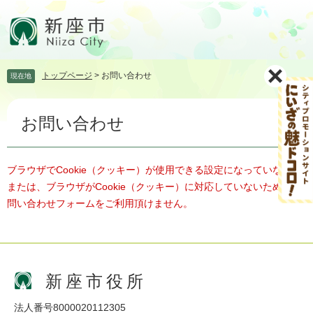
ペ
メ
ー
ニ
ジ
ュ
の
ー
先
を
トップページ
>
お問い合わせ
現在地
頭
飛
で
ば
本
す。
し
お問い合わせ
文
て
本
文
へ
ブラウザでCookie（クッキー）が使用できる設定になっていない、
または、ブラウザがCookie（クッキー）に対応していないため、お
問い合わせフォームをご利用頂けません。
新座市役所
法人番号8000020112305