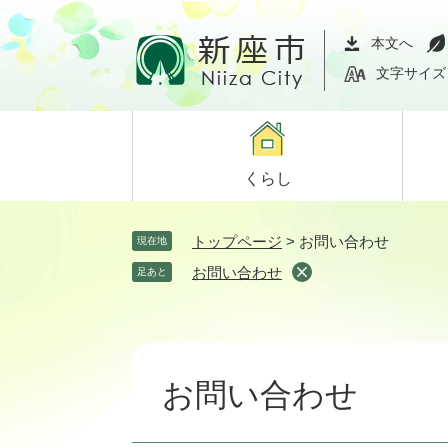
ペ
メ
ー
ニ
本文へ
ジ
ュ
文字サイズ
の
ー
先
を
頭
飛
で
ば
くらし
す。
し
て
本
トップページ
>
お問い合わせ
現在地
文
お問い合わせ
足あと
へ
本
文
お問い合わせ