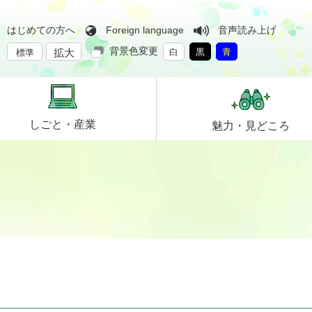
はじめての方へ
Foreign language
音声読み上げ
背景色変更
拡大
白
黒
青
標準
しごと・
産業
魅力・
見どころ