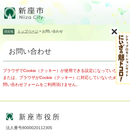
ペ
メ
ー
ニ
ジ
ュ
の
ー
先
を
トップページ
>
お問い合わせ
現在地
頭
飛
で
ば
本
す。
し
お問い合わせ
文
て
本
文
へ
ブラウザでCookie（クッキー）が使用できる設定になっていない、
または、ブラウザがCookie（クッキー）に対応していないため、お
問い合わせフォームをご利用頂けません。
新座市役所
法人番号8000020112305