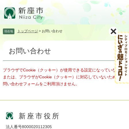
ペ
メ
ー
ニ
ジ
ュ
の
ー
先
を
トップページ
>
お問い合わせ
現在地
頭
飛
で
ば
本
す。
し
お問い合わせ
文
て
本
文
へ
ブラウザでCookie（クッキー）が使用できる設定になっていない、
または、ブラウザがCookie（クッキー）に対応していないため、お
問い合わせフォームをご利用頂けません。
新座市役所
法人番号8000020112305