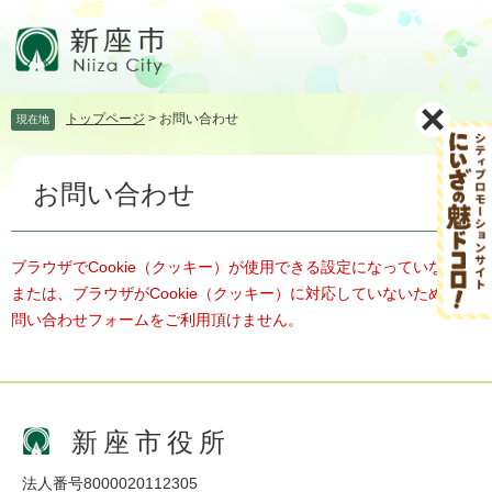
ペ
メ
ー
ニ
ジ
ュ
の
ー
先
を
トップページ
>
お問い合わせ
現在地
頭
飛
で
ば
本
す。
し
お問い合わせ
文
て
本
文
へ
ブラウザでCookie（クッキー）が使用できる設定になっていない、
または、ブラウザがCookie（クッキー）に対応していないため、お
問い合わせフォームをご利用頂けません。
新座市役所
法人番号8000020112305