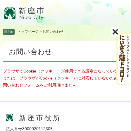
ペ
メ
ー
ニ
ジ
ュ
の
ー
先
を
トップページ
>
お問い合わせ
現在地
頭
飛
で
ば
本
す。
し
お問い合わせ
文
て
本
文
へ
ブラウザでCookie（クッキー）が使用できる設定になっていない、
または、ブラウザがCookie（クッキー）に対応していないため、お
問い合わせフォームをご利用頂けません。
新座市役所
法人番号8000020112305