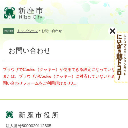
ペ
メ
ー
ニ
ジ
ュ
の
ー
先
を
トップページ
>
お問い合わせ
現在地
頭
飛
で
ば
本
す。
し
お問い合わせ
文
て
本
文
へ
ブラウザでCookie（クッキー）が使用できる設定になっていない、
または、ブラウザがCookie（クッキー）に対応していないため、お
問い合わせフォームをご利用頂けません。
新座市役所
法人番号8000020112305