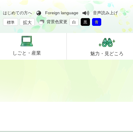
はじめての方へ
Foreign language
音声読み上げ
背景色変更
拡大
白
黒
青
標準
しごと・
産業
魅力・
見どころ