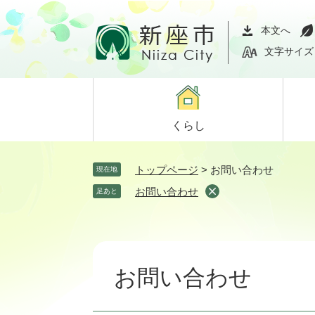
ペ
メ
ー
ニ
本文へ
ジ
ュ
文字サイズ
の
ー
先
を
頭
飛
で
ば
くらし
す。
し
て
本
トップページ
>
お問い合わせ
現在地
文
お問い合わせ
足あと
へ
本
文
お問い合わせ