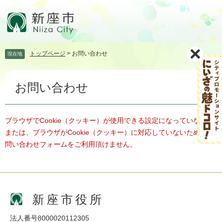
ペ
メ
ー
ニ
ジ
ュ
の
ー
先
を
トップページ
>
お問い合わせ
現在地
頭
飛
で
ば
本
す。
し
お問い合わせ
文
て
本
文
へ
ブラウザでCookie（クッキー）が使用できる設定になっていない、
または、ブラウザがCookie（クッキー）に対応していないため、お
問い合わせフォームをご利用頂けません。
新座市役所
法人番号8000020112305