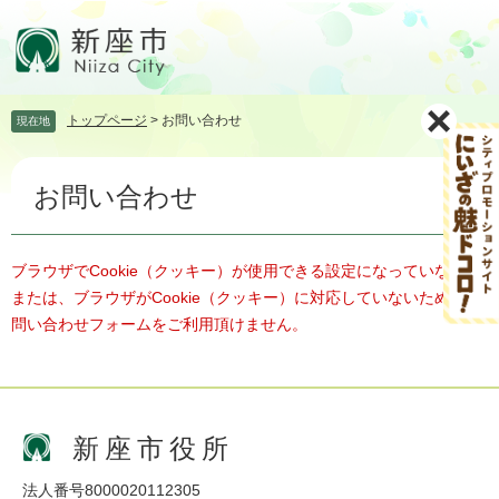
ペ
メ
ー
ニ
ジ
ュ
の
ー
先
を
トップページ
>
お問い合わせ
現在地
頭
飛
で
ば
本
す。
し
お問い合わせ
文
て
本
文
へ
ブラウザでCookie（クッキー）が使用できる設定になっていない、
または、ブラウザがCookie（クッキー）に対応していないため、お
問い合わせフォームをご利用頂けません。
新座市役所
法人番号8000020112305