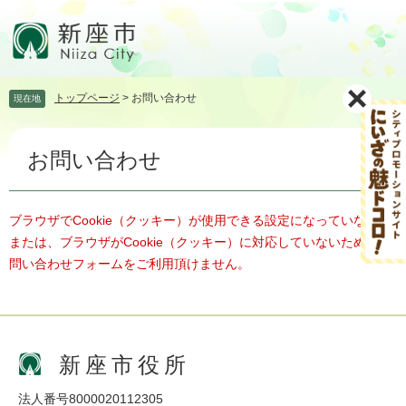
ペ
メ
ー
ニ
ジ
ュ
の
ー
先
を
トップページ
>
お問い合わせ
現在地
頭
飛
で
ば
本
す。
し
お問い合わせ
文
て
本
文
へ
ブラウザでCookie（クッキー）が使用できる設定になっていない、
または、ブラウザがCookie（クッキー）に対応していないため、お
問い合わせフォームをご利用頂けません。
新座市役所
法人番号8000020112305