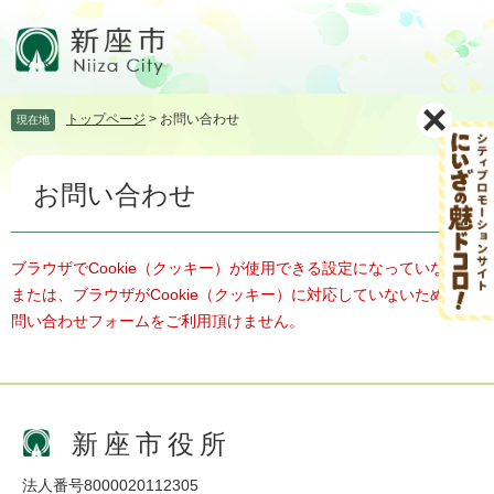
ペ
メ
ー
ニ
ジ
ュ
の
ー
先
を
トップページ
>
お問い合わせ
現在地
頭
飛
で
ば
本
す。
し
お問い合わせ
文
て
本
文
へ
ブラウザでCookie（クッキー）が使用できる設定になっていない、
または、ブラウザがCookie（クッキー）に対応していないため、お
問い合わせフォームをご利用頂けません。
新座市役所
法人番号8000020112305