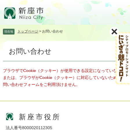
ペ
メ
ー
ニ
ジ
ュ
の
ー
先
を
トップページ
>
お問い合わせ
現在地
頭
飛
で
ば
本
す。
し
お問い合わせ
文
て
本
文
へ
ブラウザでCookie（クッキー）が使用できる設定になっていない、
または、ブラウザがCookie（クッキー）に対応していないため、お
問い合わせフォームをご利用頂けません。
新座市役所
法人番号8000020112305