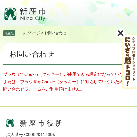
ペ
メ
ー
ニ
ジ
ュ
の
ー
先
を
トップページ
>
お問い合わせ
現在地
頭
飛
で
ば
本
す。
し
お問い合わせ
文
て
本
文
へ
ブラウザでCookie（クッキー）が使用できる設定になっていない、
または、ブラウザがCookie（クッキー）に対応していないため、お
問い合わせフォームをご利用頂けません。
新座市役所
法人番号8000020112305