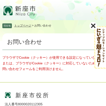
ペ
メ
ー
ニ
ジ
ュ
の
ー
先
を
トップページ
>
お問い合わせ
現在地
頭
飛
で
ば
本
す。
し
お問い合わせ
文
て
本
文
へ
ブラウザでCookie（クッキー）が使用できる設定になっていない、
または、ブラウザがCookie（クッキー）に対応していないため、お
問い合わせフォームをご利用頂けません。
新座市役所
法人番号8000020112305