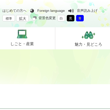
はじめての方へ
Foreign language
音声読み上げ
背景色変更
拡大
白
黒
青
標準
しごと・
産業
魅力・
見どころ