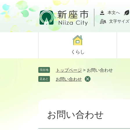
ペ
メ
ー
ニ
本文へ
ジ
ュ
文字サイズ
の
ー
先
を
頭
飛
で
ば
くらし
す。
し
て
本
トップページ
>
お問い合わせ
現在地
文
お問い合わせ
足あと
へ
本
文
お問い合わせ