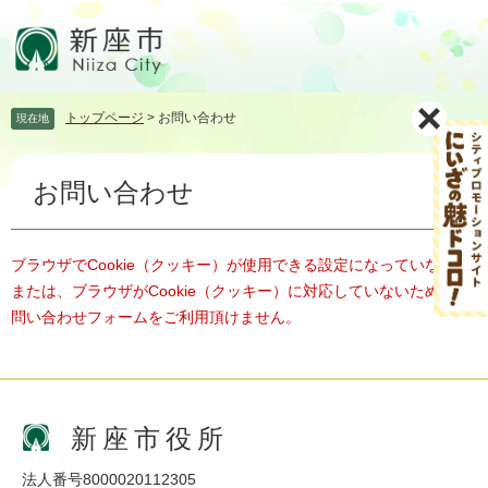
ペ
メ
ー
ニ
ジ
ュ
の
ー
先
を
トップページ
>
お問い合わせ
現在地
頭
飛
で
ば
本
す。
し
お問い合わせ
文
て
本
文
へ
ブラウザでCookie（クッキー）が使用できる設定になっていない、
または、ブラウザがCookie（クッキー）に対応していないため、お
問い合わせフォームをご利用頂けません。
新座市役所
法人番号8000020112305