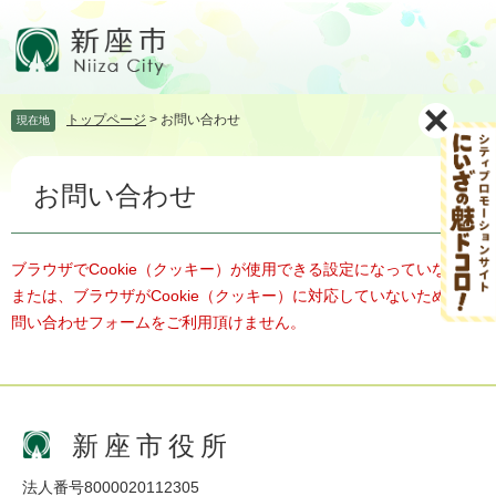
ペ
メ
ー
ニ
ジ
ュ
の
ー
先
を
トップページ
>
お問い合わせ
現在地
頭
飛
で
ば
本
す。
し
お問い合わせ
文
て
本
文
へ
ブラウザでCookie（クッキー）が使用できる設定になっていない、
または、ブラウザがCookie（クッキー）に対応していないため、お
問い合わせフォームをご利用頂けません。
新座市役所
法人番号8000020112305