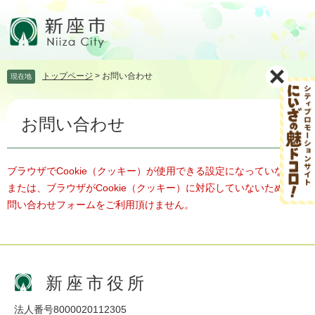
ペ
メ
ー
ニ
ジ
ュ
の
ー
先
を
トップページ
>
お問い合わせ
現在地
頭
飛
で
ば
本
す。
し
お問い合わせ
文
て
本
文
へ
ブラウザでCookie（クッキー）が使用できる設定になっていない、
または、ブラウザがCookie（クッキー）に対応していないため、お
問い合わせフォームをご利用頂けません。
新座市役所
法人番号8000020112305