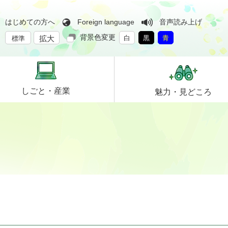
はじめての方へ
Foreign language
音声読み上げ
背景色変更
拡大
白
黒
青
標準
しごと・
産業
魅力・
見どころ