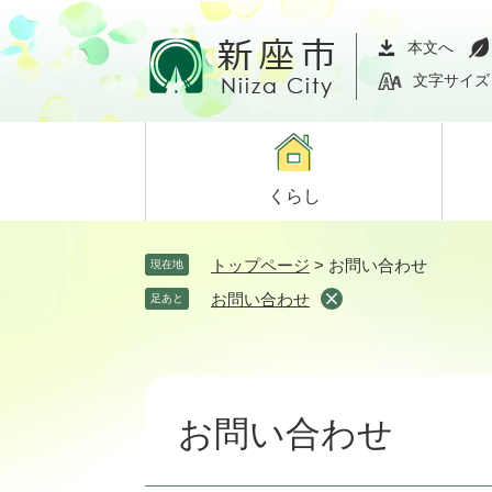
ペ
メ
ー
ニ
本文へ
ジ
ュ
文字サイズ
の
ー
先
を
頭
飛
で
ば
くらし
す。
し
て
本
トップページ
>
お問い合わせ
現在地
文
お問い合わせ
足あと
へ
本
文
お問い合わせ