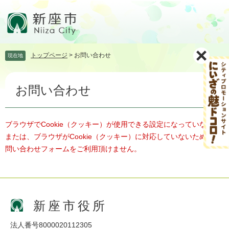
ペ
メ
ー
ニ
ジ
ュ
の
ー
先
を
トップページ
>
お問い合わせ
現在地
頭
飛
で
ば
本
す。
し
お問い合わせ
文
て
本
文
へ
ブラウザでCookie（クッキー）が使用できる設定になっていない、
または、ブラウザがCookie（クッキー）に対応していないため、お
問い合わせフォームをご利用頂けません。
新座市役所
法人番号8000020112305