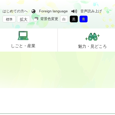
はじめての方へ
Foreign language
音声読み上げ
背景色変更
拡大
白
黒
青
標準
しごと・
産業
魅力・
見どころ