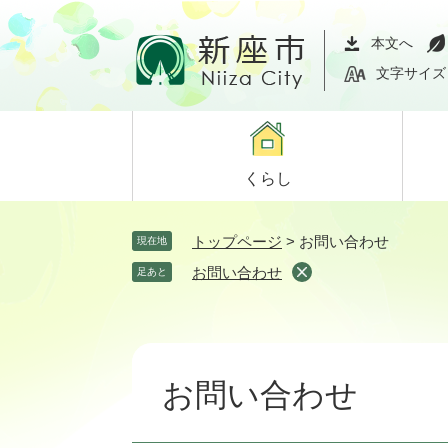
ペ
メ
ー
ニ
本文へ
ジ
ュ
文字サイズ
の
ー
先
を
頭
飛
で
ば
くらし
す。
し
て
本
トップページ
>
お問い合わせ
現在地
文
お問い合わせ
足あと
へ
本
文
お問い合わせ