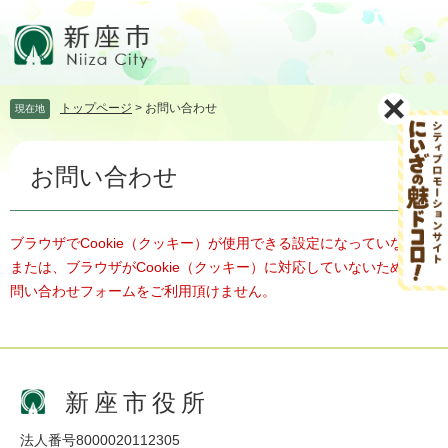
ペ
メ
ー
ニ
ジ
ュ
の
ー
先
を
トップページ
>
お問い合わせ
現在地
頭
飛
で
ば
本
す。
し
お問い合わせ
文
て
本
文
へ
ブラウザでCookie（クッキー）が使用できる設定になっていない、
または、ブラウザがCookie（クッキー）に対応していないため、お
問い合わせフォームをご利用頂けません。
新座市役所
法人番号8000020112305