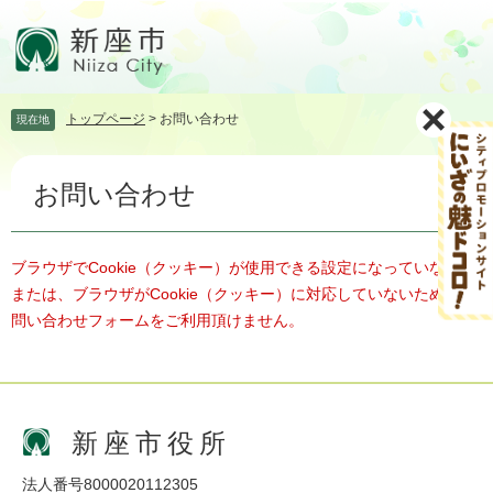
ペ
メ
ー
ニ
ジ
ュ
の
ー
先
を
トップページ
>
お問い合わせ
現在地
頭
飛
で
ば
本
す。
し
お問い合わせ
文
て
本
文
へ
ブラウザでCookie（クッキー）が使用できる設定になっていない、
または、ブラウザがCookie（クッキー）に対応していないため、お
問い合わせフォームをご利用頂けません。
新座市役所
法人番号8000020112305