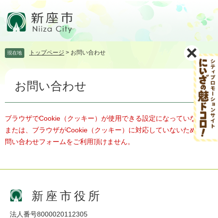
ペ
メ
ー
ニ
ジ
ュ
の
ー
先
を
トップページ
>
お問い合わせ
現在地
頭
飛
で
ば
本
す。
し
お問い合わせ
文
て
本
文
へ
ブラウザでCookie（クッキー）が使用できる設定になっていない、
または、ブラウザがCookie（クッキー）に対応していないため、お
問い合わせフォームをご利用頂けません。
新座市役所
法人番号8000020112305