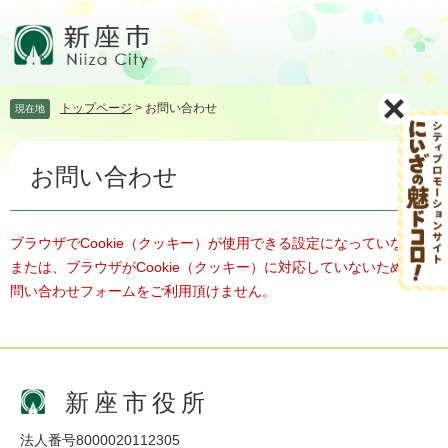
ペ
メ
ー
ニ
ジ
ュ
の
ー
先
を
トップページ
>
お問い合わせ
現在地
頭
飛
で
ば
本
す。
し
お問い合わせ
文
て
本
文
へ
ブラウザでCookie（クッキー）が使用できる設定になっていない、
または、ブラウザがCookie（クッキー）に対応していないため、お
問い合わせフォームをご利用頂けません。
新座市役所
法人番号8000020112305