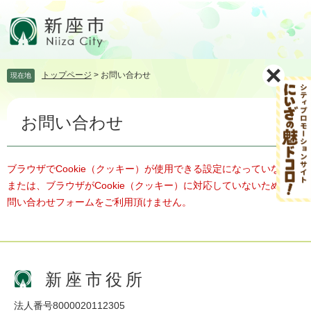
ペ
メ
ー
ニ
ジ
ュ
の
ー
先
を
トップページ
>
お問い合わせ
現在地
頭
飛
で
ば
本
す。
し
お問い合わせ
文
て
本
文
へ
ブラウザでCookie（クッキー）が使用できる設定になっていない、
または、ブラウザがCookie（クッキー）に対応していないため、お
問い合わせフォームをご利用頂けません。
新座市役所
法人番号8000020112305