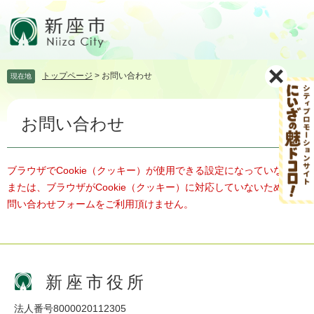
ペ
メ
ー
ニ
ジ
ュ
の
ー
先
を
トップページ
>
お問い合わせ
現在地
頭
飛
で
ば
本
す。
し
お問い合わせ
文
て
本
文
へ
ブラウザでCookie（クッキー）が使用できる設定になっていない、
または、ブラウザがCookie（クッキー）に対応していないため、お
問い合わせフォームをご利用頂けません。
新座市役所
法人番号8000020112305