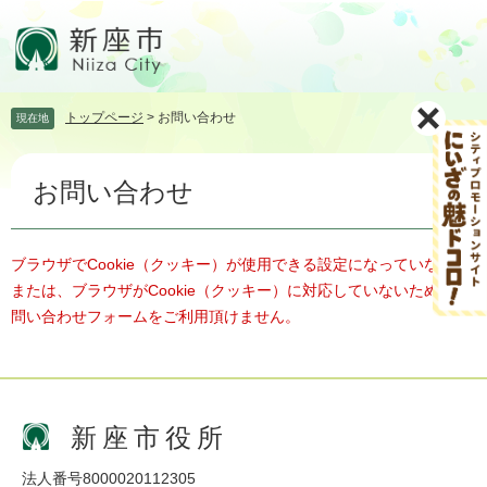
ペ
メ
ー
ニ
ジ
ュ
の
ー
先
を
トップページ
>
お問い合わせ
現在地
頭
飛
で
ば
本
す。
し
お問い合わせ
文
て
本
文
へ
ブラウザでCookie（クッキー）が使用できる設定になっていない、
または、ブラウザがCookie（クッキー）に対応していないため、お
問い合わせフォームをご利用頂けません。
新座市役所
法人番号8000020112305