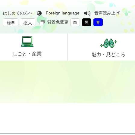
はじめての方へ
Foreign language
音声読み上げ
背景色変更
拡大
白
黒
青
標準
しごと・
産業
魅力・
見どころ