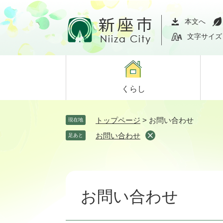
ペ
メ
ー
ニ
本文へ
ジ
ュ
文字サイズ
の
ー
先
を
頭
飛
で
ば
くらし
す。
し
て
本
トップページ
>
お問い合わせ
現在地
文
お問い合わせ
足あと
へ
本
文
お問い合わせ