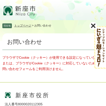
ペ
メ
ー
ニ
ジ
ュ
の
ー
先
を
トップページ
>
お問い合わせ
現在地
頭
飛
で
ば
本
す。
し
お問い合わせ
文
て
本
文
へ
ブラウザでCookie（クッキー）が使用できる設定になっていない、
または、ブラウザがCookie（クッキー）に対応していないため、お
問い合わせフォームをご利用頂けません。
新座市役所
法人番号8000020112305