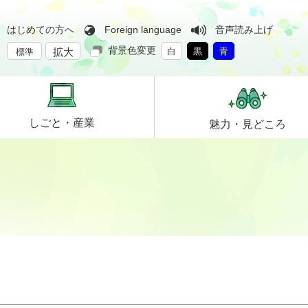
はじめての方へ
Foreign language
音声読み上げ
背景色変更
拡大
白
黒
青
標準
しごと・
産業
魅力・
見どころ