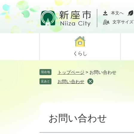
ペ
メ
ー
ニ
本文へ
ジ
ュ
文字サイズ
の
ー
先
を
頭
飛
で
ば
くらし
す。
し
て
本
トップページ
>
お問い合わせ
現在地
文
お問い合わせ
足あと
へ
本
文
お問い合わせ