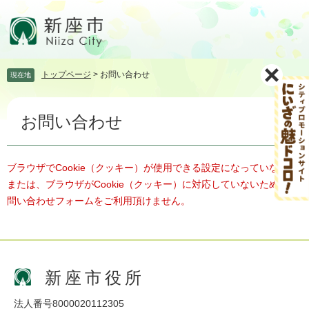
ペ
メ
ー
ニ
ジ
ュ
の
ー
先
を
トップページ
>
お問い合わせ
現在地
頭
飛
で
ば
本
す。
し
お問い合わせ
文
て
本
文
へ
ブラウザでCookie（クッキー）が使用できる設定になっていない、
または、ブラウザがCookie（クッキー）に対応していないため、お
問い合わせフォームをご利用頂けません。
新座市役所
法人番号8000020112305