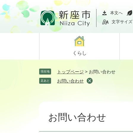
ペ
メ
ー
ニ
本文へ
ジ
ュ
文字サイズ
の
ー
先
を
頭
飛
で
ば
くらし
す。
し
て
本
トップページ
>
お問い合わせ
現在地
文
お問い合わせ
足あと
へ
本
文
お問い合わせ