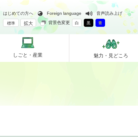
はじめての方へ
Foreign language
音声読み上げ
背景色変更
拡大
白
黒
青
標準
しごと・
産業
魅力・
見どころ